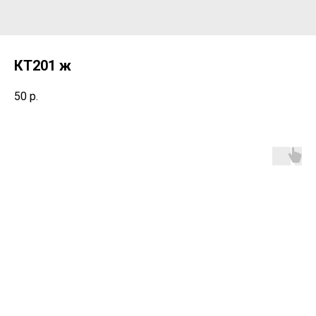
КТ201 ж
50
р.